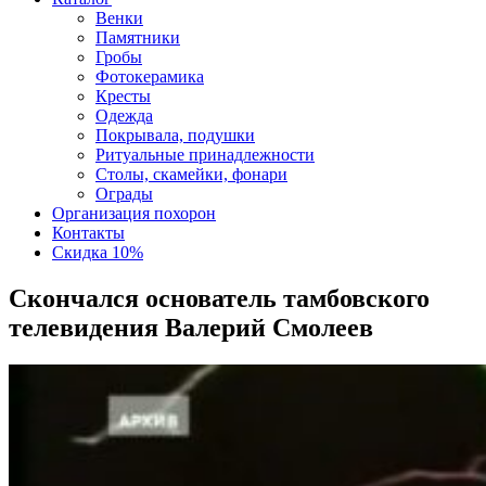
Венки
Памятники
Гробы
Фотокерамика
Кресты
Одежда
Покрывала, подушки
Ритуальные принадлежности
Столы, скамейки, фонари
Ограды
Организация похорон
Контакты
Скидка 10%
Скончался основатель тамбовского
телевидения Валерий Смолеев