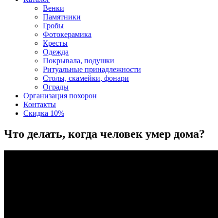
Венки
Памятники
Гробы
Фотокерамика
Кресты
Одежда
Покрывала, подушки
Ритуальные принадлежности
Столы, скамейки, фонари
Ограды
Организация похорон
Контакты
Скидка 10%
Что делать, когда человек умер дома?